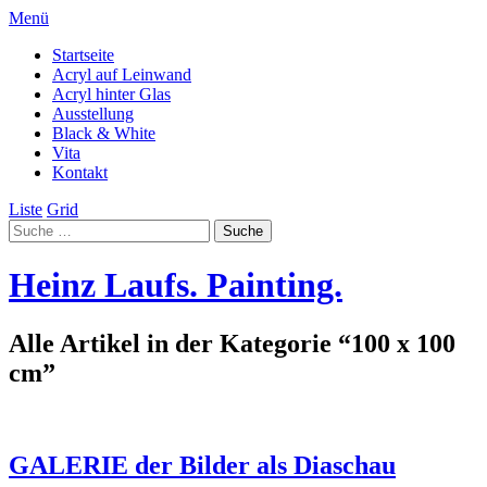
Menü
Startseite
Acryl auf Leinwand
Acryl hinter Glas
Ausstellung
Black & White
Vita
Kontakt
Liste
Grid
Heinz Laufs. Painting.
Alle Artikel in der Kategorie “
100 x 100
cm
”
GALERIE der Bilder als Diaschau