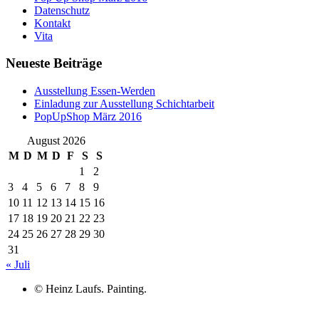
Datenschutz
Kontakt
Vita
Neueste Beiträge
Ausstellung Essen-Werden
Einladung zur Ausstellung Schichtarbeit
PopUpShop März 2016
August 2026
M
D
M
D
F
S
S
1
2
3
4
5
6
7
8
9
10
11
12
13
14
15
16
17
18
19
20
21
22
23
24
25
26
27
28
29
30
31
« Juli
© Heinz Laufs. Painting.