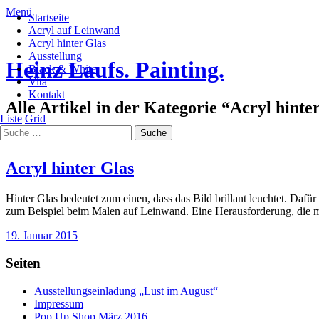
Menü
Startseite
Acryl auf Leinwand
Acryl hinter Glas
Ausstellung
Heinz Laufs. Painting.
Black & White
Vita
Kontakt
Alle Artikel in der Kategorie “
Acryl hinte
Liste
Grid
Acryl hinter Glas
Hinter Glas bedeutet zum einen, dass das Bild brillant leuchtet. Daf
zum Beispiel beim Malen auf Leinwand. Eine Herausforderung, die mi
19. Januar 2015
Seiten
Ausstellungseinladung „Lust im August“
Impressum
Pop Up Shop März 2016