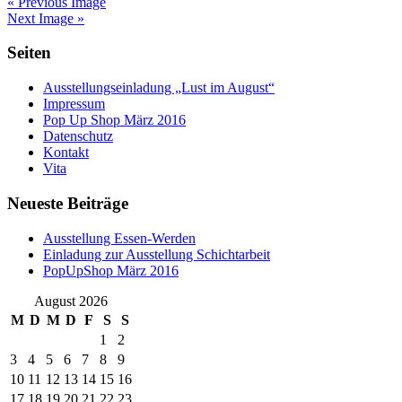
« Previous Image
Next Image »
Seiten
Ausstellungseinladung „Lust im August“
Impressum
Pop Up Shop März 2016
Datenschutz
Kontakt
Vita
Neueste Beiträge
Ausstellung Essen-Werden
Einladung zur Ausstellung Schichtarbeit
PopUpShop März 2016
August 2026
M
D
M
D
F
S
S
1
2
3
4
5
6
7
8
9
10
11
12
13
14
15
16
17
18
19
20
21
22
23